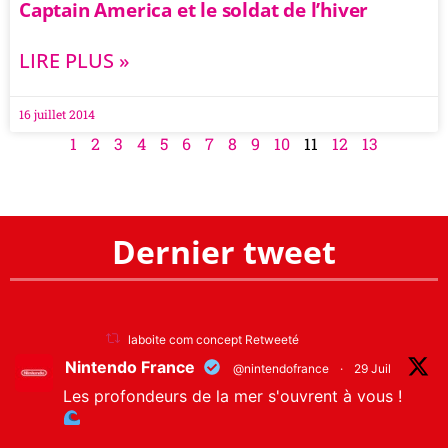
Captain America et le soldat de l’hiver
LIRE PLUS »
16 juillet 2014
1
2
3
4
5
6
7
8
9
10
11
12
13
Dernier tweet
laboite com concept Retweeté
Nintendo France
@nintendofrance
·
29 Juil
Les profondeurs de la mer s'ouvrent à vous !