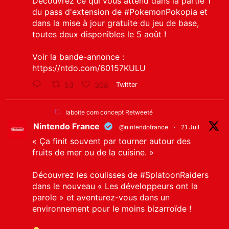
Découvrez ce qui vous attend dans la partie 1
du pass d'extension de
#PokemonPokopia
et
dans la mise à jour gratuite du jeu de base,
toutes deux disponibles le 5 août !
Voir la bande-annonce :
https://ntdo.com/60157KULU
53
308
Twitter
laboite com concept Retweeté
Nintendo France
@nintendofrance
·
21 Juil
« Ça finit souvent par tourner autour des
fruits de mer ou de la cuisine. »
Découvrez les coulisses de
#SplatoonRaiders
dans le nouveau « Les développeurs ont la
parole » et aventurez-vous dans un
environnement pour le moins bizarroïde !