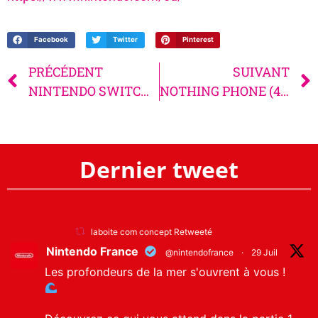
Facebook
Twitter
Pinterest
PRÉCÉDENT
SUIVANT
NINTENDO SWITCH 2
NOTHING PHONE (4a) et PHONE (4a) PRO
Dernier tweet
laboite com concept Retweeté
Nintendo France
@nintendofrance
·
29 Juil
Les profondeurs de la mer s'ouvrent à vous !