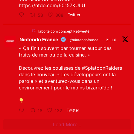
https://ntdo.com/60157KULU
53
308
Twitter
laboite com concept Retweeté
Nintendo France
@nintendofrance
·
21 Juil
« Ça finit souvent par tourner autour des
fruits de mer ou de la cuisine. »
Découvrez les coulisses de
#SplatoonRaiders
dans le nouveau « Les développeurs ont la
parole » et aventurez-vous dans un
environnement pour le moins bizarroïde !
18
132
Twitter
Load More...