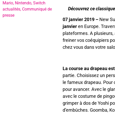
Mario
,
Nintendo
,
Switch
Découvrez ce classique
actualités
,
Communiqué de
presse
07 janvier 2019 –
New Sup
janvier
en Europe. Trave
plateformes. A plusieurs,
freiner vos coéquipiers p
chez vous dans votre salo
La course au drapeau est
partie. Choisissez un per
le fameux drapeau. Pour c
pour avancer. Avec le gla
avec le costume de pingou
grimper à dos de Yoshi po
d’embûches. Goomba, Koop