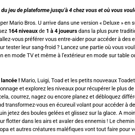
 du jeu de plateforme jusqu’à 4 chez vous et où vous voul
er Mario Bros. U arrive dans une version « Deluxe » en 
rsez
164 niveaux
de
1 à 4 joueurs
dans la plus pure tradit
 allez-vous préférer vous entre-aider pour accéder à des e
our tester leur sang-froid ? Lancez une partie où vous vo
n en mode TV et même à l’extérieur en mode sur table ou
 lancée !
Mario, Luigi, Toad et les petits nouveaux Toadett
sonnage et explorez les niveaux pour récupérer le plus de 
ela, courrez, nagez ou encore planez et débloquez diffé
nd transformez-vous en écureuil volant pour accéder à de
in jetez des boules gelées et glissez sur la glace. A moi
ur flotter dans les airs et avaler des ennemis ! Le chemi
a et autres créatures maléfiques vont tout faire pour 