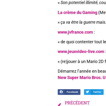
«
Son potentiel illimité, co
La crème du Gaming
(Metl
«
ça va être la guerre mai
www.jvfrance.com
:
« de quoi contenter tout l
www.jeuxvideo-live.com
« (re)jouer à un Mario 2D f
Démarrez l’année en beau
New Super Mario Bros. U
Facebook
Twitter
PRÉCÉDENT