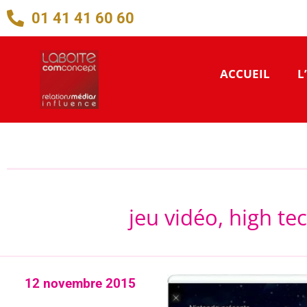
01 41 41 60 60
ACCUEIL
L
jeu vidéo, high tec
12 novembre 2015