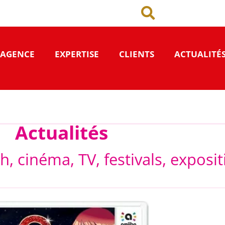
’AGENCE
EXPERTISE
CLIENTS
ACTUALITÉ
Actualités
h, cinéma, TV, festivals, exposi