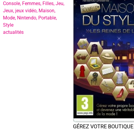
Console
,
Femmes
,
Filles
,
Jeu
,
Jeux
,
jeux vidéo
,
Maison
,
Mode
,
Nintendo
,
Portable
,
Style
actualités
GÉREZ VOTRE BOUTIQUE 