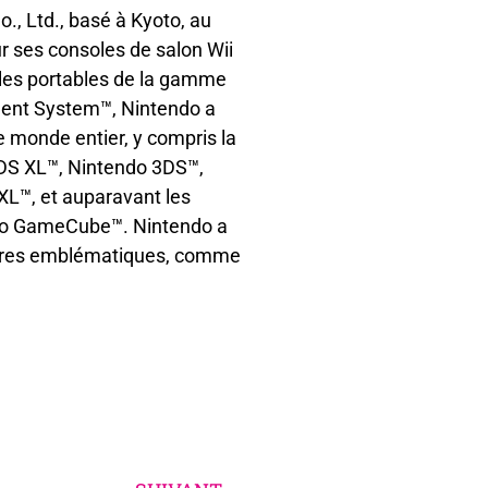
., Ltd., basé à Kyoto, au
r ses consoles de salon Wii
oles portables de la gamme
ment System™, Nintendo a
e monde entier, y compris la
3DS XL™, Nintendo 3DS™,
L™, et auparavant les
do GameCube™. Nintendo a
figures emblématiques, comme