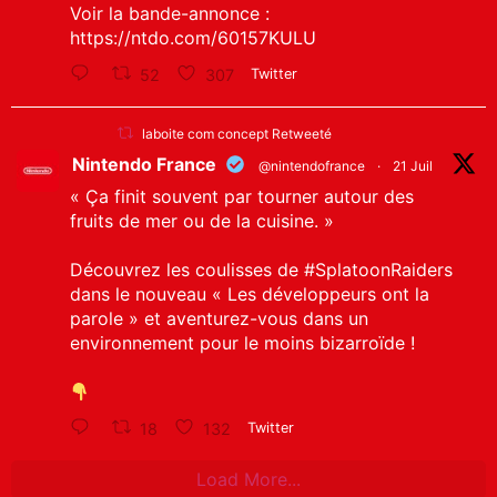
Voir la bande-annonce :
https://ntdo.com/60157KULU
52
307
Twitter
laboite com concept Retweeté
Nintendo France
@nintendofrance
·
21 Juil
« Ça finit souvent par tourner autour des
fruits de mer ou de la cuisine. »
Découvrez les coulisses de
#SplatoonRaiders
dans le nouveau « Les développeurs ont la
parole » et aventurez-vous dans un
environnement pour le moins bizarroïde !
18
132
Twitter
Load More...