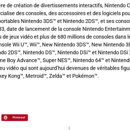
e de création de divertissements interactifs, Nintendo Co
ialise des consoles, des accessoires et des logiciels pou
 portables Nintendo 3DS™ et Nintendo 2DS™, et ses cons
3, date de lancement de la console Nintendo Entertain
s de jeux vidéo et plus de 680 millions de consoles dans l
onsole Wii U™, Wii™, New Nintendo 3DS™, New Nintendo 
do 2DS™, Nintendo DS™, Nintendo DSi™ et Nintendo DSi X
me Boy Advance™, Super NES™, Nintendo 64™ et Ninten
jeu vidéo qui sont aujourd’hui devenues de véritables 
key Kong™, Metroid™, Zelda™ et Pokémon™.
Pinterest