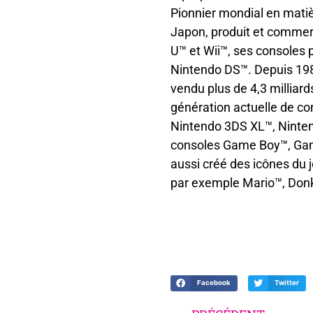
Pionnier mondial en matièr
Japon, produit et commerc
U™ et Wii™, ses consoles
Nintendo DS™. Depuis 198
vendu plus de 4,3 milliard
génération actuelle de c
Nintendo 3DS XL™, Ninten
consoles Game Boy™, Ga
aussi créé des icônes du 
par exemple Mario™, Don
Facebook
Twitter