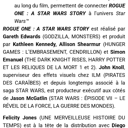
au long du film, permettent de connecter
ROGUE
ONE : A STAR WARS STORY
à l’univers
Star
Wars™
ROGUE ONE : A STAR WARS STORY
est réalisé par
Gareth Edwards
(GODZILLA, MONSTERS) et produit
par
Kathleen Kennedy, Allison Shearmur
(HUNGER
GAMES : L’EMBRASEMENT, CENDRILLON) et
Simon
Emanuel
(THE DARK KNIGHT RISES, HARRY POTTER
ET LES RELIQUES DE LA MORT 1 et 2).
John Knoll
,
superviseur des effets visuels chez ILM (PIRATES
DES CARAÏBES) et depuis longtemps associé à la
saga STAR WARS, est producteur exécutif aux côtés
de
Jason
McGatlin
(STAR WARS : ÉPISODE VII – LE
RÉVEIL DE LA FORCE, LA GUERRE DES MONDES).
Felicity Jones
(UNE MERVEILLEUSE HISTOIRE DU
TEMPS) est à la tête de la distribution avec
Diego