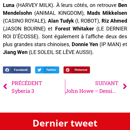
Luna
(HARVEY MILK). À leurs côtés, on retrouve
Ben
Mendelsohn
(ANIMAL KINGDOM),
Mads Mikkelsen
(CASINO ROYALE),
Alan Tudyk
(I, ROBOT),
Riz
Ahmed
(JASON BOURNE) et
Forest Whitaker
(LE DERNIER
ROI D’ÉCOSSE). Sont également à l’affiche deux des
plus grandes stars chinoises,
Donnie Yen
(IP MAN) et
Jiang Wen
(LE SOLEIL SE LÈVE AUSSI).
Facebook
Twitter
Pinterest
PRÉCÉDENT
SUIVANT
Syberia 3
John Howe – Dessins Légendaires
Dernier tweet