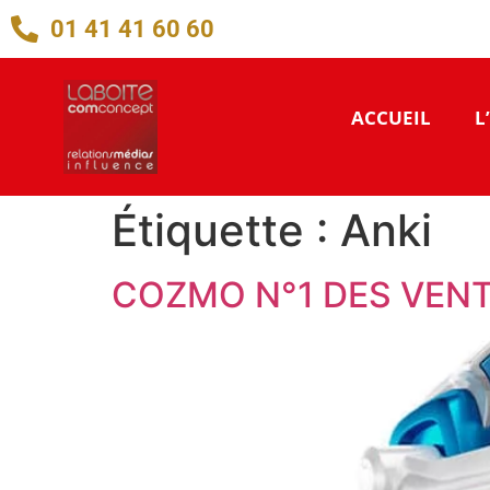
01 41 41 60 60
ACCUEIL
L
Étiquette :
Anki
COZMO N°1 DES VEN