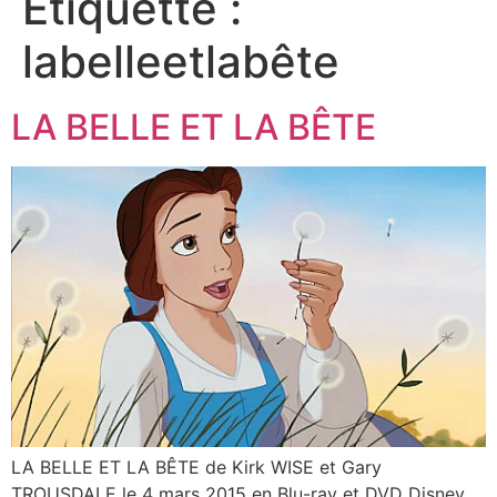
Étiquette :
labelleetlabête
LA BELLE ET LA BÊTE
LA BELLE ET LA BÊTE de Kirk WISE et Gary
TROUSDALE le 4 mars 2015 en Blu-ray et DVD Disney