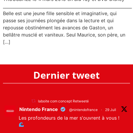
______________________________________________________________
Belle est une jeune fille sensible et imaginative, qui
passe ses journées plongée dans la lecture et qui
repousse obstinément les avances de Gaston, un
bellâtre musclé et vaniteux. Seul Maurice, son père, un
[…]
Dernier tweet
laboite com concept Retweeté
Nintendo France
@nintendofrance
·
29 Juil
Les profondeurs de la mer s'ouvrent à vous !