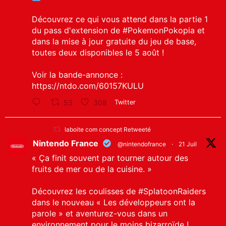
Découvrez ce qui vous attend dans la partie 1
du pass d'extension de
#PokemonPokopia
et
dans la mise à jour gratuite du jeu de base,
toutes deux disponibles le 5 août !
Voir la bande-annonce :
https://ntdo.com/60157KULU
53
308
Twitter
laboite com concept Retweeté
Nintendo France
@nintendofrance
·
21 Juil
« Ça finit souvent par tourner autour des
fruits de mer ou de la cuisine. »
Découvrez les coulisses de
#SplatoonRaiders
dans le nouveau « Les développeurs ont la
parole » et aventurez-vous dans un
environnement pour le moins bizarroïde !