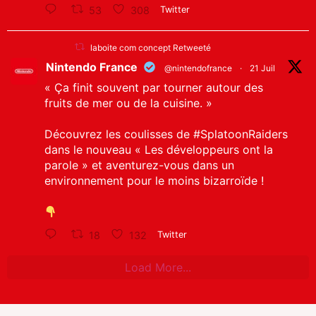
53
308
Twitter
laboite com concept Retweeté
Nintendo France
@nintendofrance
·
21 Juil
« Ça finit souvent par tourner autour des
fruits de mer ou de la cuisine. »
Découvrez les coulisses de
#SplatoonRaiders
dans le nouveau « Les développeurs ont la
parole » et aventurez-vous dans un
environnement pour le moins bizarroïde !
18
132
Twitter
Load More...