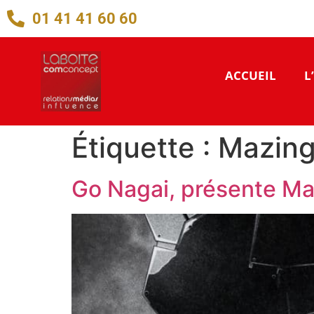
01 41 41 60 60
ACCUEIL
L
Étiquette :
Mazing
Go Nagai, présente Ma