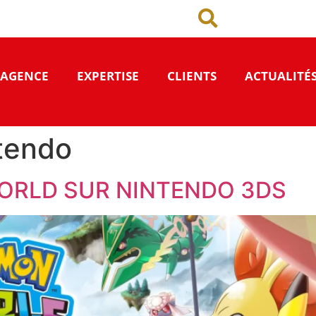
’AGENCE
EXPERTISE
CLIENTS
ACTUALITÉ
tendo
RLD SUR NINTENDO 3DS