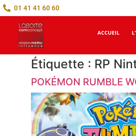
01 41 41 60 60
ACCUEIL
L
Étiquette :
RP Nin
POKÉMON RUMBLE WO