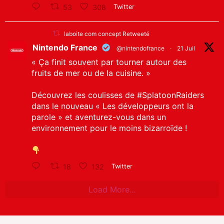
53
308
Twitter
laboite com concept Retweeté
Nintendo France
@nintendofrance
·
21 Juil
« Ça finit souvent par tourner autour des
fruits de mer ou de la cuisine. »
Découvrez les coulisses de
#SplatoonRaiders
dans le nouveau « Les développeurs ont la
parole » et aventurez-vous dans un
environnement pour le moins bizarroïde !
18
132
Twitter
Load More...