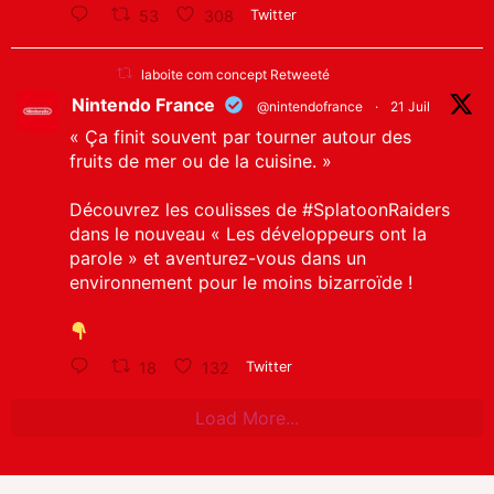
53
308
Twitter
laboite com concept Retweeté
Nintendo France
@nintendofrance
·
21 Juil
« Ça finit souvent par tourner autour des
fruits de mer ou de la cuisine. »
Découvrez les coulisses de
#SplatoonRaiders
dans le nouveau « Les développeurs ont la
parole » et aventurez-vous dans un
environnement pour le moins bizarroïde !
18
132
Twitter
Load More...