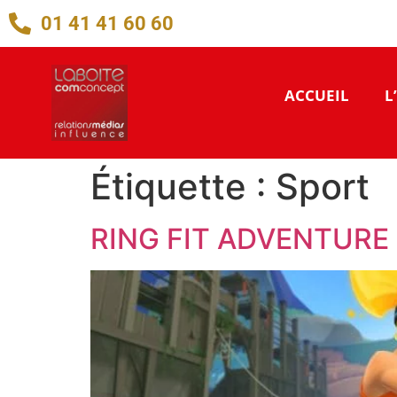
01 41 41 60 60
ACCUEIL
L
Étiquette :
Sport
RING FIT ADVENTURE