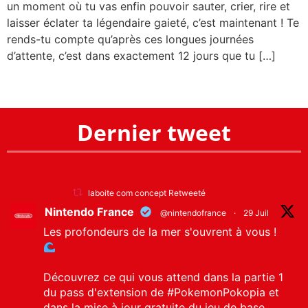
un moment où tu vas enfin pouvoir sauter, crier, rire et
laisser éclater ta légendaire gaieté, c’est maintenant ! Te
rends-tu compte qu’après ces longues journées
d’attente, c’est dans exactement 12 jours que tu […]
Dernier tweet
laboite com concept Retweeté
Nintendo France
@nintendofrance
·
29 Juil
Les profondeurs de la mer s'ouvrent à vous !
Découvrez ce qui vous attend dans la partie 1
du pass d'extension de
#PokemonPokopia
et
dans la mise à jour gratuite du jeu de base,