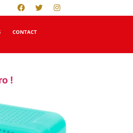
S
CONTACT
o !