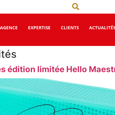
’AGENCE
EXPERTISE
CLIENTS
ACTUALITÉ
ités
s édition limitée Hello Maestr