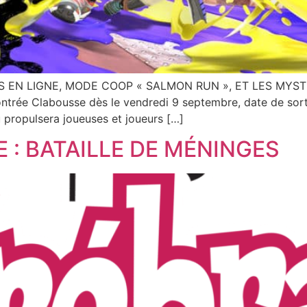
N LIGNE, MODE COOP « SALMON RUN », ET LES MYSTÈRE
Contrée Clabousse dès le vendredi 9 septembre, date de so
 propulsera joueuses et joueurs […]
 : BATAILLE DE MÉNINGES