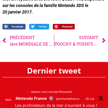
sur les consoles de la famille Nintendo 3DS le
20 janvier 2017.
Facebook
Twitter
Pinterest
PRÉCÉDENT
SUIVANT
1ère MONDIALE DE LA NINTENDO SWITCH
POOCHY & YOSHI’S WOOLLY WORLD
Dernier tweet
laboite com concept Retweeté
Nintendo France
@nintendofrance
·
29 Juil
Les profondeurs de la mer s'ouvrent à vous !