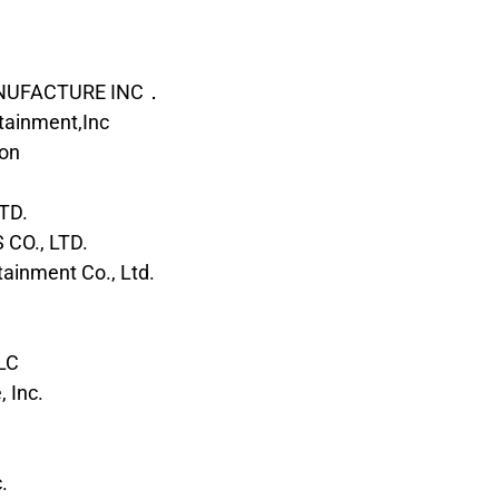
NUFACTURE INC．
tainment,Inc
on
TD.
CO., LTD.
tainment Co., Ltd.
LC
 Inc.
.