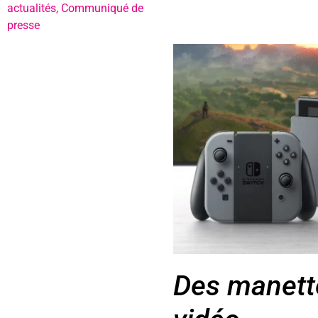
actualités
,
Communiqué de
presse
Des manette