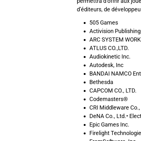
permettra d’offrir aux jo
d’éditeurs, de développeu
505 Games
Activision Publishing,
ARC SYSTEM WORKS 
ATLUS CO.,LTD.
Audiokinetic Inc.
Autodesk, Inc
BANDAI NAMCO Ente
Bethesda
CAPCOM CO., LTD.
Codemasters®
CRI Middleware Co., 
DeNA Co., Ltd.• Elect
Epic Games Inc.
Firelight Technologi