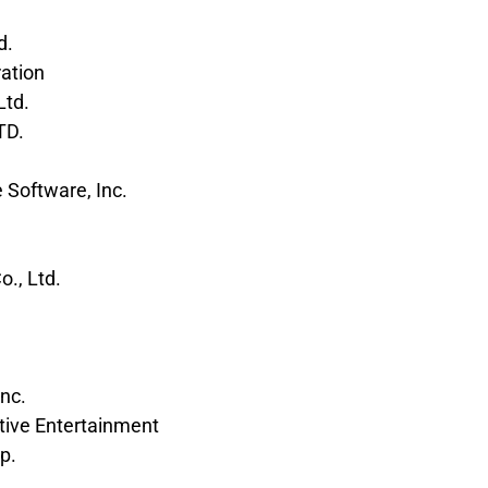
d.
ration
Ltd.
TD.
 Software, Inc.
., Ltd.
Inc.
tive Entertainment
p.