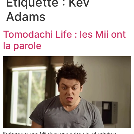
Étiquette :
Kev
Adams
Tomodachi Life : les Mii ont
la parole
Embarquez vos Mii dans une autre vie, et admirez