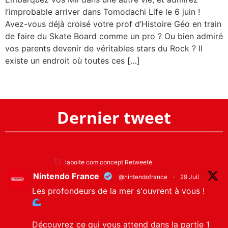
l’improbable arriver dans Tomodachi Life le 6 juin !
Avez-vous déjà croisé votre prof d’Histoire Géo en train
de faire du Skate Board comme un pro ? Ou bien admiré
vos parents devenir de véritables stars du Rock ? Il
existe un endroit où toutes ces […]
Dernier tweet
laboite com concept Retweeté
Nintendo France
@nintendofrance
·
29 Juil
Les profondeurs de la mer s'ouvrent à vous !
Découvrez ce qui vous attend dans la partie 1