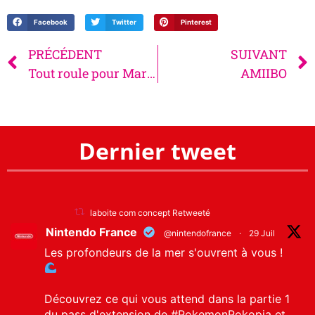
Facebook
Twitter
Pinterest
PRÉCÉDENT
SUIVANT
Tout roule pour Mario Kart 8
AMIIBO
Dernier tweet
laboite com concept Retweeté
Nintendo France
@nintendofrance
·
29 Juil
Les profondeurs de la mer s'ouvrent à vous !
Découvrez ce qui vous attend dans la partie 1
du pass d'extension de
#PokemonPokopia
et