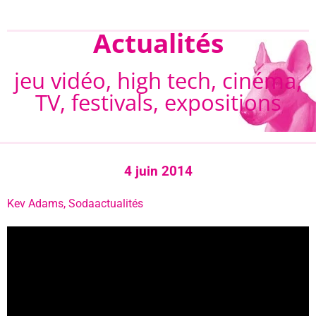
Actualités
jeu vidéo, high tech, cinéma,
TV, festivals, expositions
4 juin 2014
Kev Adams
,
Soda
actualités